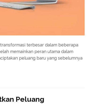
u transformasi terbesar dalam beberapa
ogi telah memainkan peran utama dalam
nciptakan peluang baru yang sebelumnya
tkan Peluang