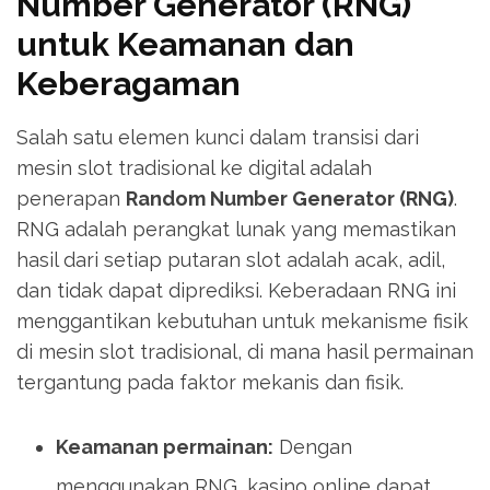
Number Generator (RNG)
untuk Keamanan dan
Keberagaman
Salah satu elemen kunci dalam transisi dari
mesin slot tradisional ke digital adalah
penerapan
Random Number Generator (RNG)
.
RNG adalah perangkat lunak yang memastikan
hasil dari setiap putaran slot adalah acak, adil,
dan tidak dapat diprediksi. Keberadaan RNG ini
menggantikan kebutuhan untuk mekanisme fisik
di mesin slot tradisional, di mana hasil permainan
tergantung pada faktor mekanis dan fisik.
Keamanan permainan:
Dengan
menggunakan RNG, kasino online dapat