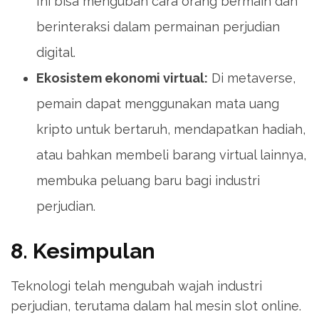
Ini bisa mengubah cara orang bermain dan
berinteraksi dalam permainan perjudian
digital.
Ekosistem ekonomi virtual:
Di metaverse,
pemain dapat menggunakan mata uang
kripto untuk bertaruh, mendapatkan hadiah,
atau bahkan membeli barang virtual lainnya,
membuka peluang baru bagi industri
perjudian.
8.
Kesimpulan
Teknologi telah mengubah wajah industri
perjudian, terutama dalam hal mesin slot online.