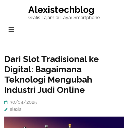
Lompat
Alexistechblog
ke
Grafis Tajam di Layar Smartphone
konten
(Tekan
Enter)
Dari Slot Tradisional ke
Digital: Bagaimana
Teknologi Mengubah
Industri Judi Online
30/04/2025
alexis