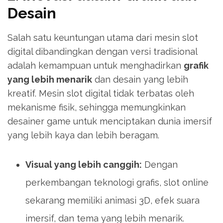
Desain
Salah satu keuntungan utama dari mesin slot
digital dibandingkan dengan versi tradisional
adalah kemampuan untuk menghadirkan
grafik
yang lebih menarik
dan desain yang lebih
kreatif. Mesin slot digital tidak terbatas oleh
mekanisme fisik, sehingga memungkinkan
desainer game untuk menciptakan dunia imersif
yang lebih kaya dan lebih beragam.
Visual yang lebih canggih:
Dengan
perkembangan teknologi grafis, slot online
sekarang memiliki animasi 3D, efek suara
imersif, dan tema yang lebih menarik.