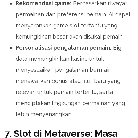
Rekomendasi game:
Berdasarkan riwayat
permainan dan preferensi pemain, AI dapat
menyarankan game slot tertentu yang
kemungkinan besar akan disukai pemain.
Personalisasi pengalaman pemain:
Big
data memungkinkan kasino untuk
menyesuaikan pengalaman bermain,
menawarkan bonus atau fitur baru yang
relevan untuk pemain tertentu, serta
menciptakan lingkungan permainan yang
lebih menyenangkan.
7.
Slot di Metaverse: Masa