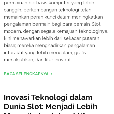
permainan berbasis komputer yang lebih
canggih, perkembangan teknologi telah
memainkan peran kunci dalam meningkatkan
pengalaman bermain bagi para pemain. Slot
modern, dengan segala kemajuan teknologinya,
kini menawarkan lebih dari sekadar putaran
biasa; mereka menghadirkan pengalaman
interaktif yang lebih mendalam, grafis
menakjubkan, dan fitur inovatif …
BACA SELENGKAPNYA
Inovasi Teknologi dalam
Dunia Slot: Menjadi Lebih