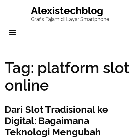
Lompat
Alexistechblog
ke
Grafis Tajam di Layar Smartphone
konten
(Tekan
Enter)
Tag:
platform slot
online
Dari Slot Tradisional ke
Digital: Bagaimana
Teknologi Mengubah