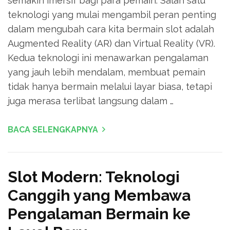
semakin imersif bagi para pemain. Salah satu
teknologi yang mulai mengambil peran penting
dalam mengubah cara kita bermain slot adalah
Augmented Reality (AR) dan Virtual Reality (VR).
Kedua teknologi ini menawarkan pengalaman
yang jauh lebih mendalam, membuat pemain
tidak hanya bermain melalui layar biasa, tetapi
juga merasa terlibat langsung dalam …
BACA SELENGKAPNYA
Slot Modern: Teknologi
Canggih yang Membawa
Pengalaman Bermain ke