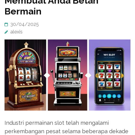
Membuat Anda Betah
Bermain
30/04/2025
alexis
Industri permainan slot telah mengalami
perkembangan pesat selama beberapa dekade