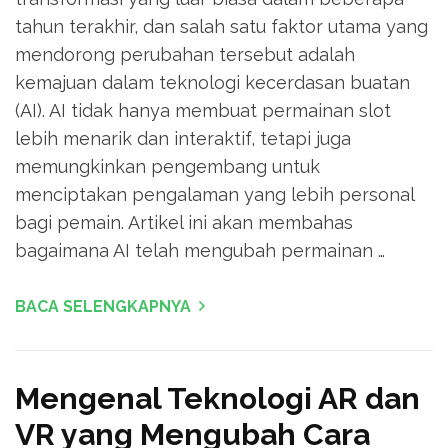
tahun terakhir, dan salah satu faktor utama yang
mendorong perubahan tersebut adalah
kemajuan dalam teknologi kecerdasan buatan
(AI). AI tidak hanya membuat permainan slot
lebih menarik dan interaktif, tetapi juga
memungkinkan pengembang untuk
menciptakan pengalaman yang lebih personal
bagi pemain. Artikel ini akan membahas
bagaimana AI telah mengubah permainan …
BACA SELENGKAPNYA
Mengenal Teknologi AR dan
VR yang Mengubah Cara