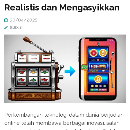
Realistis dan Mengasyikkan
30/04/2025
alexis
Perkembangan teknologi dalam dunia perjudian
online telah membawa berbagai inovasi, salah