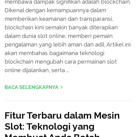
membawa dampak signifikan adalah blockchain.
Dikenal dengan kemampuannya dalam
memberikan keamanan dan transparansi,
blockchain kini semakin banyak diterapkan
dalam dunia slot online, memberi pemain
pengalaman yang lebih aman dan adil. Artikel ini
akan membahas bagaimana teknologi
blockchain mengubah cara permainan slot
online dijalankan, serta …
BACA SELENGKAPNYA
Fitur Terbaru dalam Mesin
Slot: Teknologi yang